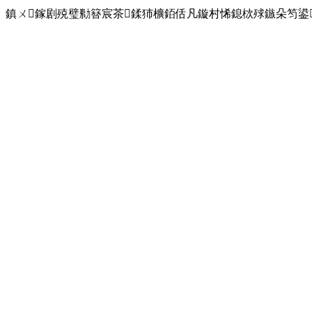
鎮ㄨ鎵剧殑璧勬簮宸茶鍒犻櫎銆佸凡鏇村悕鎴栨殏鏃朵笉鍙