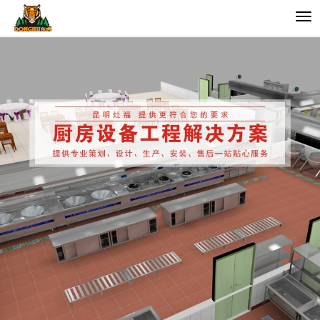
切
换
导
航