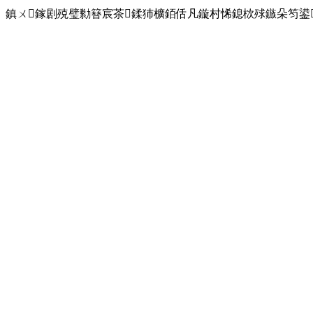
鎮ㄨ鎵剧殑璧勬簮宸茶鍒犻櫎銆佸凡鏇村悕鎴栨殏鏃朵笉鍙