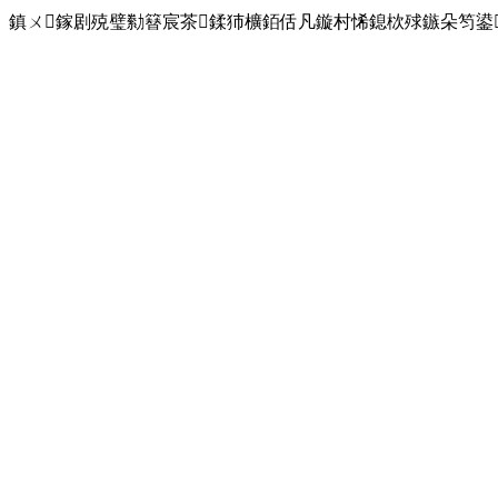
鎮ㄨ鎵剧殑璧勬簮宸茶鍒犻櫎銆佸凡鏇村悕鎴栨殏鏃朵笉鍙