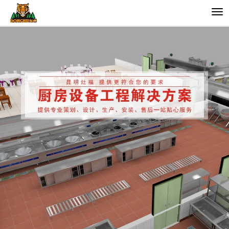
切
换
导
航