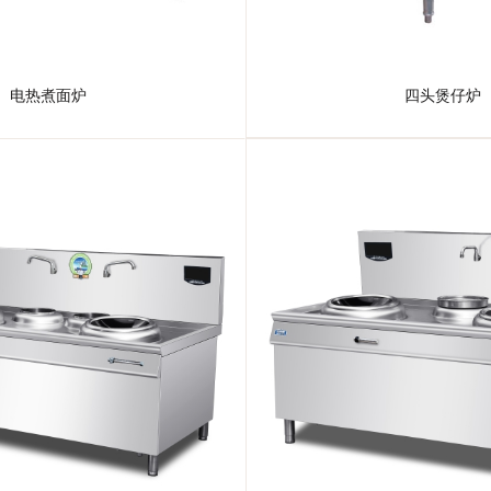
电热煮面炉
四头煲仔炉