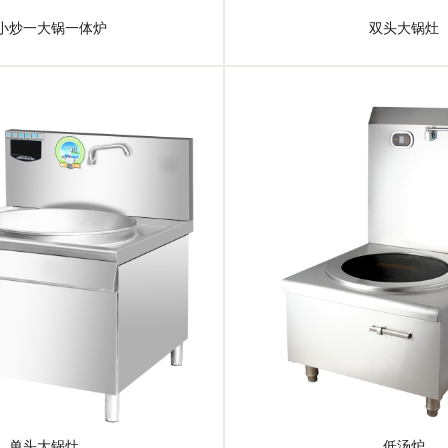
小炒一大锅一体炉
双头大锅灶
单头大锅灶
低汤炉