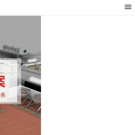
切
换
导
航