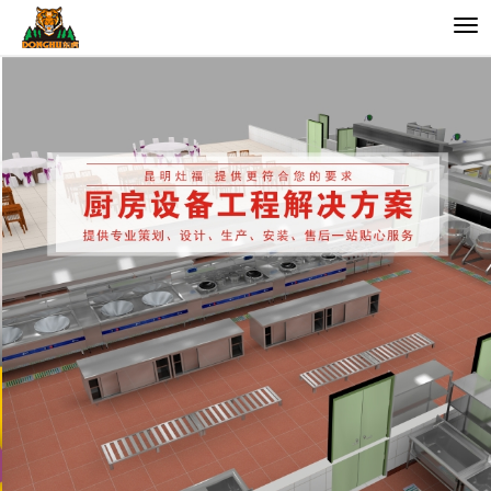
切
换
导
航