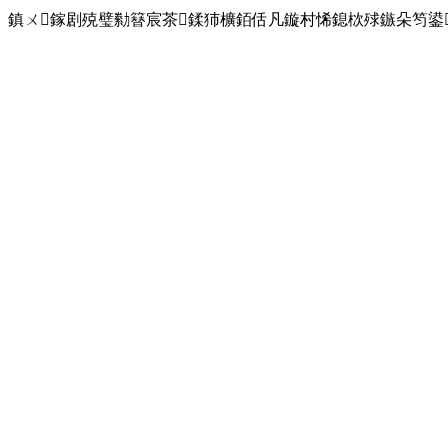
鎮ㄨ鎵剧殑璧勬簮宸茶鍒犻櫎銆佸凡鏇村悕鎴栨殏鏃朵笉鍙